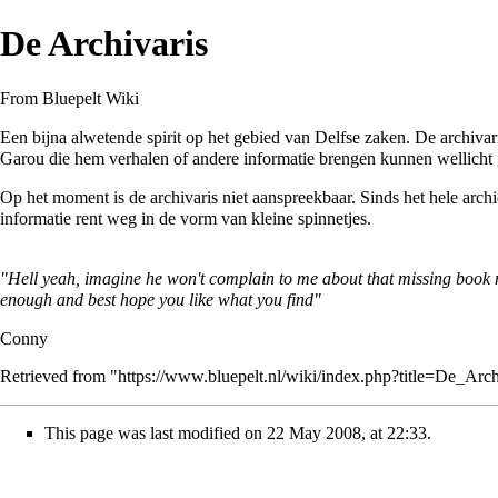
De Archivaris
From Bluepelt Wiki
Een bijna alwetende spirit op het gebied van Delfse zaken. De archivaris
Garou die hem verhalen of andere informatie brengen kunnen wellicht g
Op het moment is de archivaris niet aanspreekbaar. Sinds het hele arc
informatie rent weg in de vorm van kleine spinnetjes.
"Hell yeah, imagine he won't complain to me about that missing book no
enough and best hope you like what you find"
Conny
Retrieved from "
https://www.bluepelt.nl/wiki/index.php?title=De_Ar
This page was last modified on 22 May 2008, at 22:33.