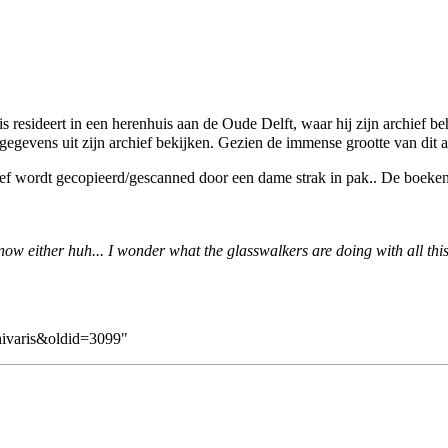
 resideert in een herenhuis aan de Oude Delft, waar hij zijn archief behe
egevens uit zijn archief bekijken. Gezien de immense grootte van dit a
hief wordt gecopieerd/gescanned door een dame strak in pak.. De boeke
w either huh... I wonder what the glasswalkers are doing with all this
chivaris&oldid=3099
"