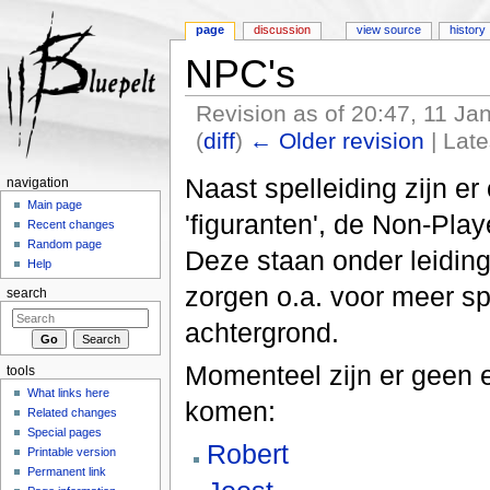
page
discussion
view source
history
NPC's
Revision as of 20:47, 11 J
(
diff
)
← Older revision
| Late
Jump to:
navigation
,
search
Naast spelleiding zijn e
navigation
Main page
'figuranten', de Non-Pla
Recent changes
Random page
Deze staan onder leiding
Help
zorgen o.a. voor meer spe
search
achtergrond.
Momenteel zijn er geen 
tools
What links here
komen:
Related changes
Special pages
Robert
Printable version
Permanent link