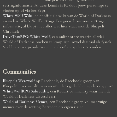
Bluepelt Werewolf gevuld met
settinginformatie. Al deze kennis is IC door jouw personage te
vinden op of via het Sept.
White Wolf Wiki
, de onofficiële wiki van de World of Darkness
en andere White Wolf settings. Een goeie bron voor setting-
informatie, al klopt niet alles wat hier staat met de Bluepelt
Chronicle.
DriveThruRPG: White Wolf
, een online store waarin allerlei
World of Darkness boeken te koop zijn, zowel digitaal als fysiek.
Veel boeken zijn ook tweedehands of via spelers te vinden.
Communities
Bluepelt Werewolf
op Facebook, de Facebook groep van
Bluepelt. Hier wordt evenementendata gedeeld en updates gepost.
WhiteWolfRPG Subreddit
, een Reddit community waar men de
World of Darkness discussieert.
World of Darkness Memes
, een Facebook groep vol met vuige
memes over de setting. Betreden op eigen risico