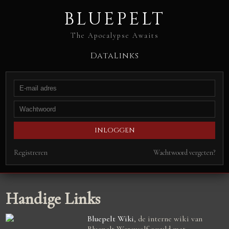
BLUEPELT
The Apocalypse Awaits
Data
Links
Registreren
Wachtwoord vergeten?
Handige Links
Bluepelt Wiki
, de interne wiki van