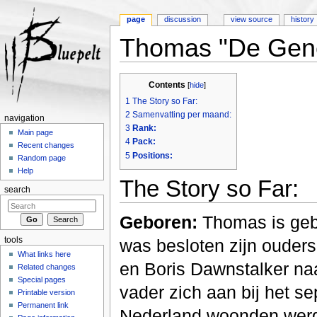
page
discussion
view source
history
Thomas "De Gene
Jump to:
navigation
,
search
Contents
[
hide
]
1
The Story so Far:
2
Samenvatting per maand:
navigation
3
Rank:
Main page
4
Pack:
Recent changes
5
Positions:
Random page
Help
The Story so Far:
search
Geboren:
Thomas is gebo
tools
was besloten zijn oude
What links here
en Boris Dawnstalker naa
Related changes
Special pages
vader zich aan bij het se
Printable version
Permanent link
Nederland woonden werd