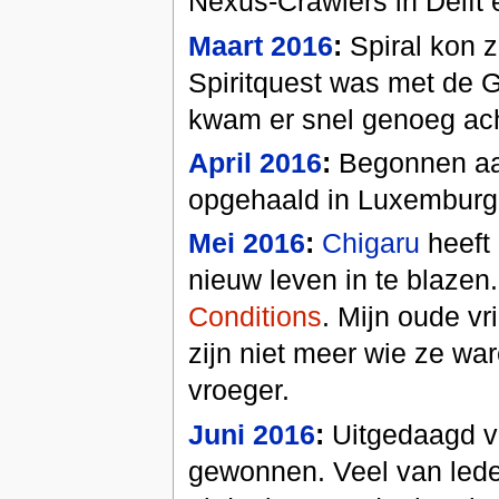
Nexus-Crawlers in Delft
Maart 2016
:
Spiral kon z
Spiritquest was met de G
kwam er snel genoeg ach
April 2016
:
Begonnen aan
opgehaald in Luxemburg,
Mei 2016
:
Chigaru
heeft
nieuw leven in te blazen
Conditions
. Mijn oude v
zijn niet meer wie ze w
vroeger.
Juni 2016
:
Uitgedaagd vo
gewonnen. Veel van leden