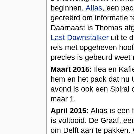
beginnen.
Alias
, een pa
gecreërd om informatie t
Daarnaast is Thomas af
Last Dawnstalker
uit te 
reis met opgeheven hoofd
precies is gebeurd weet
Maart 2015:
Ilea en Kaf
hem en het pack dat nu U
avond is ook een Spiral
maar 1.
April 2015:
Alias is een 
is voltooid. De Graaf, een
om Delft aan te pakken.